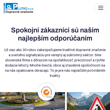
300
+
variant dopravných značiek
5 000
+
dodaných značiek ročne
Spokojní zákazníci sú naším
najlepším odporúčaním
Už viac ako 30 rokov zabezpečujeme kvalitné dopravné značenie
a svetelnú signalizáciu pre verejný aj súkromný sektor. Sme
Dopravné značenie a
slovenská firma s dôrazom na spoľahlivosť, precíznosť a rýchle
dodacie lehoty. Mnohé mestá, obce aj stavebné spoločnosti sa
signalizácia, na ktorú sa môžete
na nás opakovane obracajú. To je pre nás najväčším potvrdením
spoľahnúť
kvality.
Naše produkty