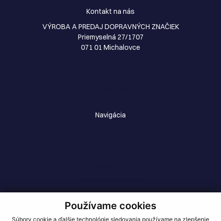
Kontakt na nás
VÝROBA A PREDAJ DOPRAVNÝCH ZNAČIEK
Priemyselná 27/1707
071 01 Michalovce
+421 907 587 386
+421 901 701 102
plutko@plutko.sk
Navigácia
Domov
O nás
Referencie
Objednávky
Leták dopravné značky
Kontakty
Používame cookies
Dopravné značenie
Súbory cookie a ďalšie technológie sledovania používame na zlepšenie