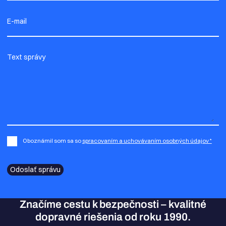
E-mail
Text správy
Oboznámil som sa so
spracovaním a uchovávaním osobných údajov *
Odoslať správu
Značíme cestu k bezpečnosti – kvalitné
dopravné riešenia od roku 1990.